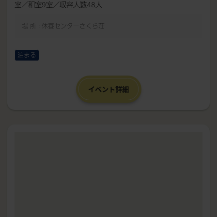
室／和室9室／収容人数48人
場 所 : 休養センターさくら荘
泊まる
イベント詳細