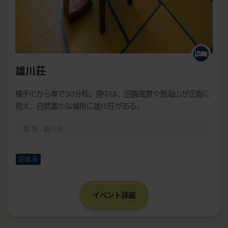
雄川荘
横手ICから車で30分程。道中は、田園風景や鳥海山が正面に
見え、自然豊かな場所に雄川荘がある。
場 所 : 雄川荘
泊まる
イベント詳細