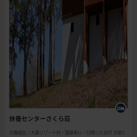
休養センターさくら荘
大森地区／大森リゾート村／温泉あり／日帰り入浴可 洋室3