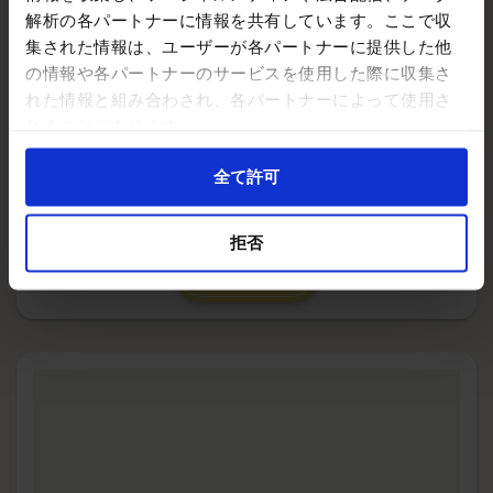
横手セントラルホテル
解析の各パートナーに情報を共有しています。ここで収
集された情報は、ユーザーが各パートナーに提供した他
横手地区／秋田県平鹿地域振興局近辺 洋室109室／和室2室／
の情報や各パートナーのサービスを使用した際に収集さ
収容人数121人
れた情報と組み合わされ、各パートナーによって使用さ
れることがあります。
場 所 : 横手セントラルホテル
全て許可
泊まる
拒否
イベント詳細