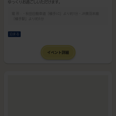
ゆっくりお過ごしいただけます。
場 所 : ・秋田自動車道「横手I.C」より約1分・JR奥羽本線
「横手駅」より約5分
泊まる
イベント詳細