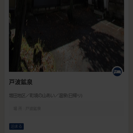
戸波鉱泉
増田地区／町境の山あい／温泉(日帰り)
場 所 : 戸波鉱泉
泊まる