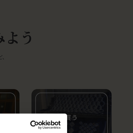
みよう
ど、
買う