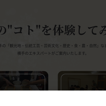
の"コト"を体験して
手の「観光地・伝統工芸・芸術文化・歴史・食・農・自然」な
横手のエキスパートがご案内いたします。
体験
見る