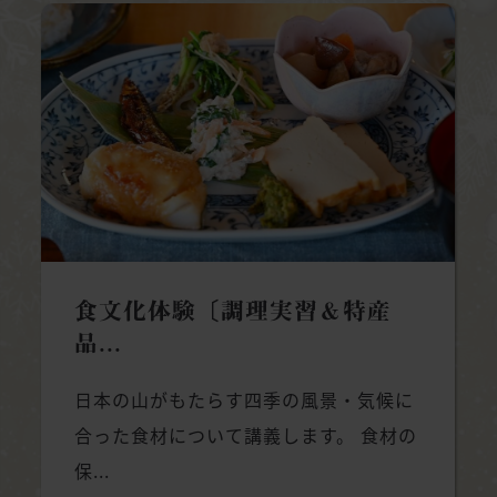
食文化体験〔調理実習＆特産
品...
日本の山がもたらす四季の風景・気候に
合った食材について講義します。 食材の
保...