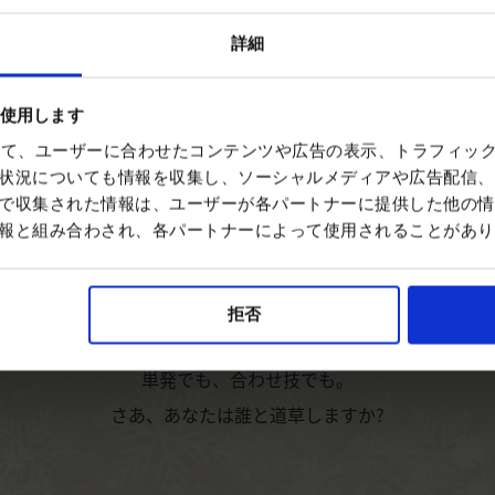
詳細
を使用します
を使って、ユーザーに合わせたコンテンツや広告の表示、トラフィッ
状況についても情報を収集し、ソーシャルメディアや広告配信、
で収集された情報は、ユーザーが各パートナーに提供した他の情
特集企画
報と組み合わされ、各パートナーによって使用されることがあり
横手だからこそできる「コト体験」を道案内する
拒否
横手エキスパート達の中からピックアップしてご紹介!
単発でも、合わせ技でも。
さあ、あなたは誰と道草しますか?