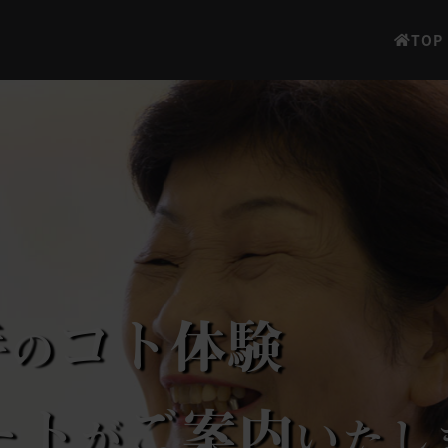
TOP
手
コト体験
の
ート
ご案内
が
いたし