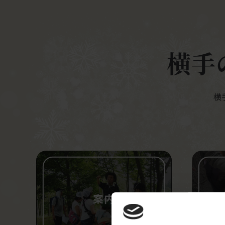
横手
横
案内