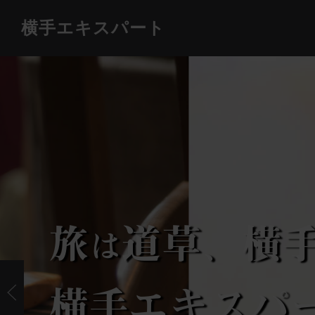
横手エキスパート
旅
道草、
横
は
横手エキスパ