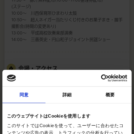
(ステージ)
10:00～ 川西保育所ひまわり太鼓
10:50～ 超人ネイガー当たりくじ付きのお菓子まき・握手
撮影会(時間の変更あり)
13:00～ 平成高校吹奏楽部演奏
14:00～ 三善英史・円山和子ジョイント民謡ショー
会場・アクセス
南部シルバーエリア雪まつり (
)
横手市大森町字菅生田
同意
詳細
概要
このウェブサイトはCookieを使用します
このサイトではCookieを使って、ユーザーに合わせたコ
ンテンツや広告の表示、トラフィックの分析を行ってい