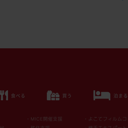
食べる
買う
泊まる
・MICE開催支援
・よこてフィルムコ
せ
・移住支援
・横手エキスパート