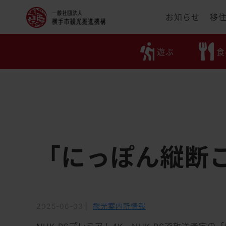
お知らせ
移
遊ぶ
遊ぶ
食
「にっぽん縦断
2025-06-03
|
観光案内所情報