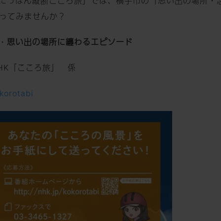
予定の「にっぽん縦断こころ旅」では、横手市の『思い出の場
ってみませんか？
・
思い出の場所に纏わるエピソード
1 NHK「こころ旅」 係
okorotabi