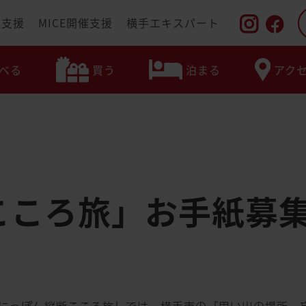
住支援
MICE開催支援
横手エキスパート
食べる
買う
泊まる
ア
べる
買う
泊まる
アク
こころ旅」お手紙募